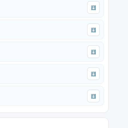
⬇
⬇
⬇
⬇
⬇