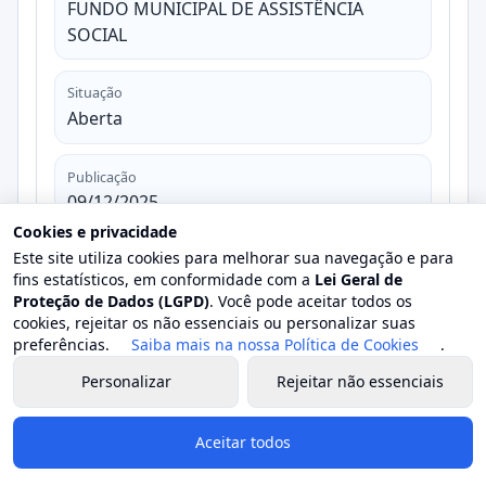
FUNDO MUNICIPAL DE ASSISTÊNCIA
SOCIAL
Situação
Aberta
Publicação
09/12/2025
Cookies e privacidade
Este site utiliza cookies para melhorar sua navegação e para
Abertura
fins estatísticos, em conformidade com a
Lei Geral de
15/12/2025
Proteção de Dados (LGPD)
. Você pode aceitar todos os
cookies, rejeitar os não essenciais ou personalizar suas
preferências.
Saiba mais na nossa Política de Cookies
.
Valor estimado
-
Personalizar
Rejeitar não essenciais
Valor homologado
Aceitar todos
-