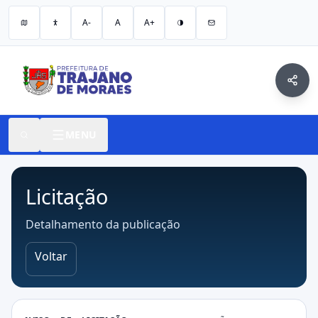
A-
A
A+
MENU
Licitação
Detalhamento da publicação
Voltar