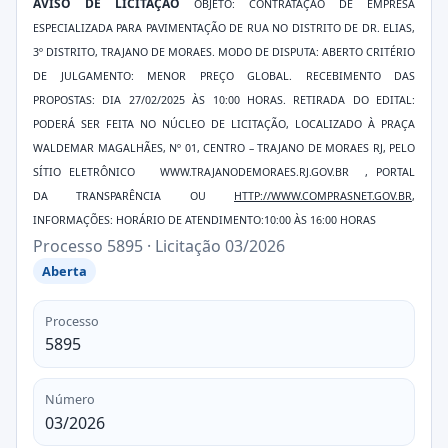
AVISO DE LICITAÇÃO
OBJETO: CONTRATAÇÃO DE EMPRESA
ESPECIALIZADA PARA PAVIMENTAÇÃO DE RUA NO DISTRITO DE DR. ELIAS,
3º DISTRITO, TRAJANO DE MORAES. MODO
DE
DISPUTA: ABERTO CRITÉRIO
DE JULGAMENTO: MENOR PREÇO GLOBAL. RECEBIMENTO DAS
PROPOSTAS: DIA 27/02/2025 ÀS 10:00 HORAS. RETIRADA DO EDITAL:
PODERÁ SER FEITA NO NÚCLEO DE LICITAÇÃO, LOCALIZADO À PRAÇA
WALDEMAR MAGALHÃES, Nº 01, CENTRO – TRAJANO DE MORAES RJ, PELO
SÍTIO ELETRÔNICO
WWW.TRAJANODEMORAES.RJ.GOV.BR
, PORTAL
DA TRANSPARÊNCIA OU
HTTP://WWW.COMPRASNET.GOV.BR
,
INFORMAÇÕES: HORÁRIO DE ATENDIMENTO:10:00 ÀS 16:00 HORAS
Processo 5895 · Licitação 03/2026
Aberta
Processo
5895
Número
03/2026