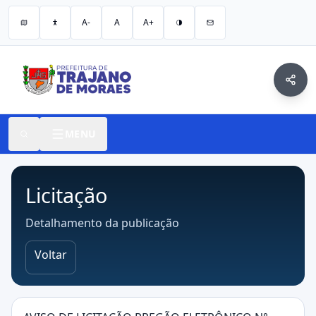
A-
A
A+
MENU
Licitação
Detalhamento da publicação
Voltar