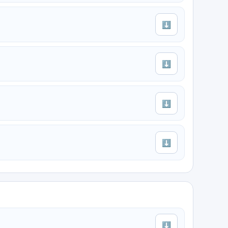
⬇
⬇
⬇
⬇
⬇