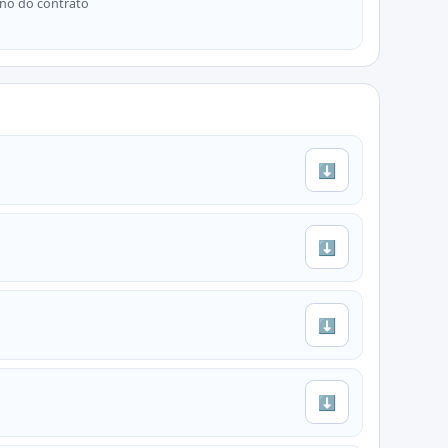
no do contrato
⬇
⬇
⬇
⬇