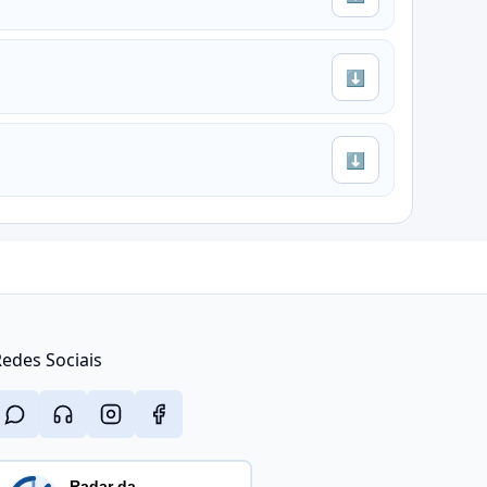
⬇
⬇
edes Sociais