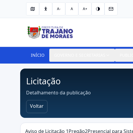
A-
A
A+
INÍCIO
GOVERNO E SECRETARIAS
PUBLI
Licitação
Detalhamento da publicação
Voltar
Aviso de Licitação 1Pregão2Presencial para Sis