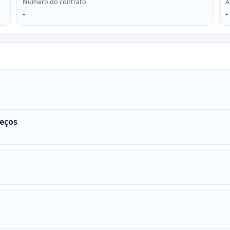
Número do contrato
A
-
-
reços