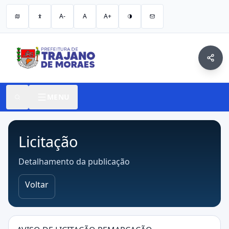
A-
A
A+
MENU
Licitação
Detalhamento da publicação
Voltar