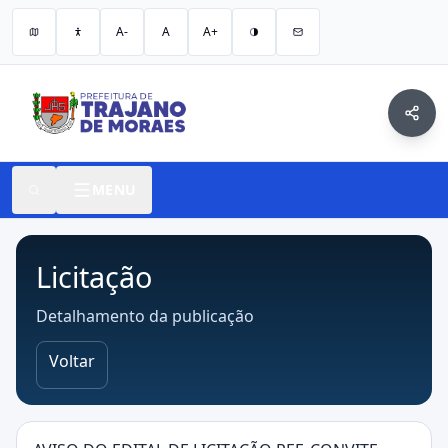
A-
A
A+
MENU
Licitação
Detalhamento da publicação
Voltar