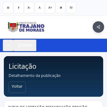
A-
A
A+
MENU
Licitação
Detalhamento da publicação
Voltar