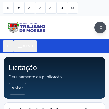
A-
A
A+
MENU
Licitação
Detalhamento da publicação
Voltar