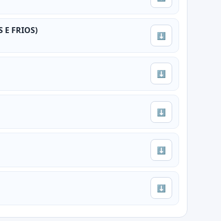
 E FRIOS)
⬇
⬇
⬇
⬇
⬇