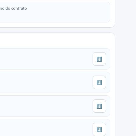
no do contrato
⬇
⬇
⬇
⬇