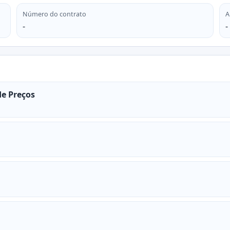
Número do contrato
A
-
-
de Preços