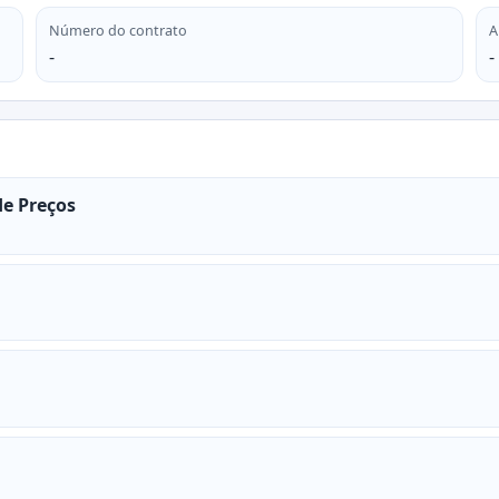
Número do contrato
A
-
-
de Preços