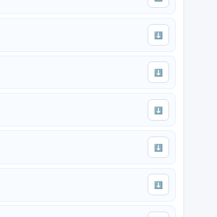
⬇
⬇
⬇
⬇
⬇