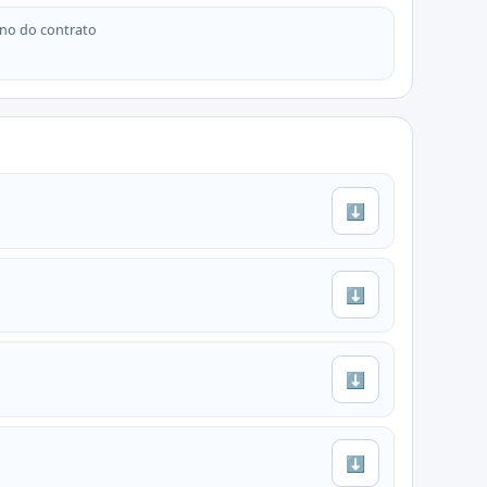
no do contrato
⬇
⬇
⬇
⬇