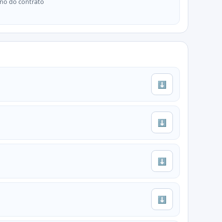
no do contrato
⬇
⬇
⬇
⬇