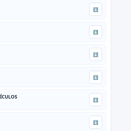
⬇
⬇
⬇
⬇
EÍCULOS
⬇
⬇