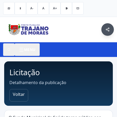
A-
A
A+
MENU
Licitação
Detalhamento da publicação
Voltar