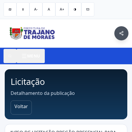
A-
A
A+
MENU
Licitação
Detalhamento da publicação
Voltar