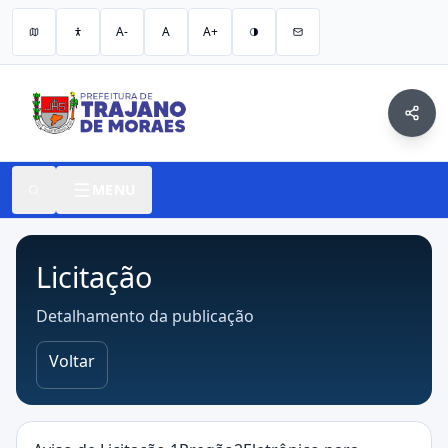
A-
A
A+
MENU
Licitação
Detalhamento da publicação
Voltar