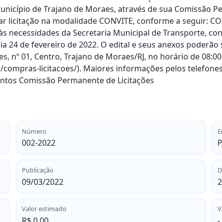
cípio de Trajano de Moraes, através de sua Comissão Per
ar licitação na modalidade CONVITE, conforme a seguir: CO
às necessidades da Secretaria Municipal de Transporte, c
dia 24 de fevereiro de 2022. O edital e seus anexos poder
s, nº 01, Centro, Trajano de Moraes/RJ, no horário de 08:0
br/compras-licitacoes/). Maiores informações pelos telefon
Santos Comissão Permanente de Licitações
Número
E
002-2022
P
Publicação
D
09/03/2022
2
Valor estimado
V
R$ 0,00
-