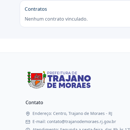
Contratos
Nenhum contrato vinculado.
Contato
Endereço: Centro, Trajano de Moraes - RJ
E-mail: contato@trajanodemoraes.rj.gov.br
Atendimento: Segunda a sexta-feira, das 8h às 17