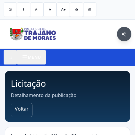
A-
A
A+
MENU
Licitação
Detalhamento da publicação
Voltar