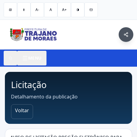
A-
A
A+
MENU
Licitação
Detalhamento da publicação
Voltar