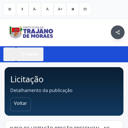
A-
A
A+
MENU
Licitação
Detalhamento da publicação
Voltar