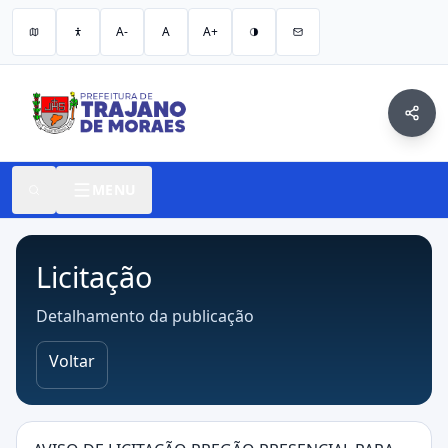
A-
A
A+
MENU
Licitação
Detalhamento da publicação
Voltar