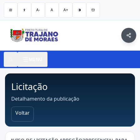
A-
A
A+
MENU
Licitação
Detalhamento da publicação
Voltar