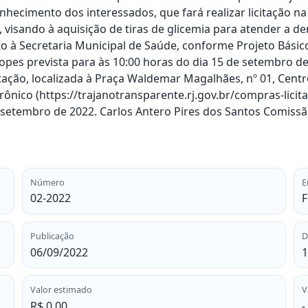
onhecimento dos interessados, que fará realizar licitação 
visando à aquisição de tiras de glicemia para atender a de
 à Secretaria Municipal de Saúde, conforme Projeto Bási
pes prevista para às 10:00 horas do dia 15 de setembro de
ção, localizada à Praça Waldemar Magalhães, nº 01, Centro
rônico (https://trajanotransparente.rj.gov.br/compras-licit
e setembro de 2022. Carlos Antero Pires dos Santos Comiss
Número
E
02-2022
Publicação
D
06/09/2022
1
Valor estimado
V
R$ 0,00
-