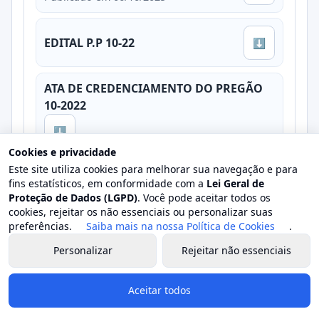
EDITAL P.P 10-22
⬇
ATA DE CREDENCIAMENTO DO PREGÃO
10-2022
⬇
Cookies e privacidade
Este site utiliza cookies para melhorar sua navegação e para
Aviso de Reabertura P.P 10-22 - FASE DE
fins estatísticos, em conformidade com a
Lei Geral de
LANCES
Proteção de Dados (LGPD)
. Você pode aceitar todos os
cookies, rejeitar os não essenciais ou personalizar suas
⬇
preferências.
Saiba mais na nossa Política de Cookies
.
Personalizar
Rejeitar não essenciais
ATA DO PREGÃO 10-2022e
⬇
Aceitar todos