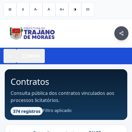
A-
A
A+
MENU
Contratos
Consulta pública dos contratos vinculados aos
processos licitatórios.
Filtro aplicado
374 registros