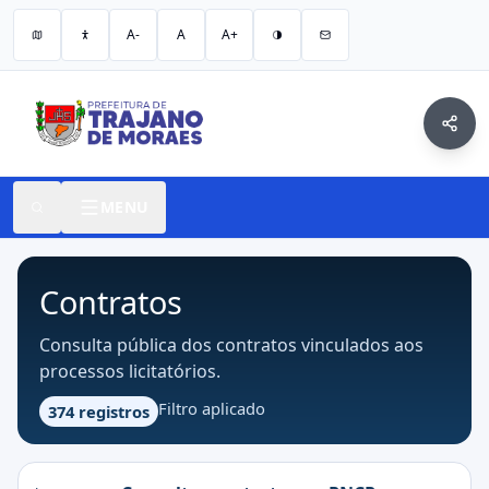
A-
A
A+
MENU
Contratos
Consulta pública dos contratos vinculados aos
processos licitatórios.
Filtro aplicado
374 registros