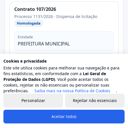
Contrato 107/2026
Processo 1131/2026 · Dispensa de licitação
Homologada
Entidade
PREFEITURA MUNICIPAL
Data de publicação
Cookies e privacidade
25/06/2026
Este site utiliza cookies para melhorar sua navegação e para
fins estatísticos, em conformidade com a
Lei Geral de
Proteção de Dados (LGPD)
. Você pode aceitar todos os
Contratado
cookies, rejeitar os não essenciais ou personalizar suas
Marilane de Freitas Venâncio Monteiro
preferências.
Saiba mais na nossa Política de Cookies
.
Personalizar
Rejeitar não essenciais
CPF/CNPJ
59.***.***/****-00
Aceitar todos
Vigência