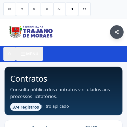
A-
A
A+
MENU
Contratos
Consulta pública dos contratos vinculados aos
processos licitatórios.
Filtro aplicado
374 registros