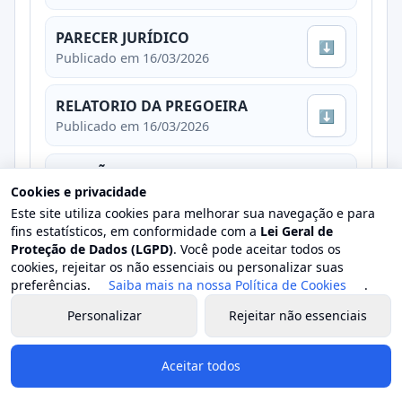
PARECER JURÍDICO
⬇
Publicado em 16/03/2026
RELATORIO DA PREGOEIRA
⬇
Publicado em 16/03/2026
DECISÃO AUTORIDADE COMPETENTE
Cookies e privacidade
Publicado em 16/03/2026
Este site utiliza cookies para melhorar sua navegação e para
⬇
fins estatísticos, em conformidade com a
Lei Geral de
Proteção de Dados (LGPD)
. Você pode aceitar todos os
cookies, rejeitar os não essenciais ou personalizar suas
Relatório de Vencedores de Preços
preferências.
Saiba mais na nossa Política de Cookies
.
⬇
Publicado em 19/03/2026
Personalizar
Rejeitar não essenciais
Relatório do Quadro Comparativo de
Aceitar todos
Preços
Publicado em 19/03/2026