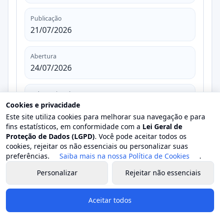
Publicação
21/07/2026
Abertura
24/07/2026
Valor estimado
Cookies e privacidade
-
Este site utiliza cookies para melhorar sua navegação e para
fins estatísticos, em conformidade com a
Lei Geral de
Valor homologado
Proteção de Dados (LGPD)
. Você pode aceitar todos os
-
cookies, rejeitar os não essenciais ou personalizar suas
preferências.
Saiba mais na nossa Política de Cookies
.
Objeto
Personalizar
Rejeitar não essenciais
Contratação de empresa especializada na
realização de exame de colposcopia,
Aceitar todos
conforme Termo de Referencia, em
atendimento a Secretaria Municipal de