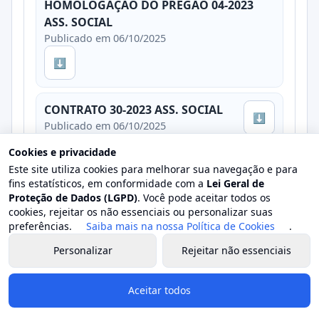
HOMOLOGAÇÃO DO PREGÃO 04-2023
ASS. SOCIAL
Publicado em 06/10/2025
⬇
CONTRATO 30-2023 ASS. SOCIAL
⬇
Publicado em 06/10/2025
Cookies e privacidade
CONTRATO 31-2023 ASS. SOCIAL
Este site utiliza cookies para melhorar sua navegação e para
⬇
Publicado em 06/10/2025
fins estatísticos, em conformidade com a
Lei Geral de
Proteção de Dados (LGPD)
. Você pode aceitar todos os
cookies, rejeitar os não essenciais ou personalizar suas
Ver detalhes
preferências.
Saiba mais na nossa Política de Cookies
.
Personalizar
Rejeitar não essenciais
Processo 1595/2023
Aberta
Aceitar todos
Licitação 09/2023 · Pregão Eletrônico