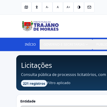
A-
A
A+
INÍCIO
GOVERNO E SECRETARIAS
PUBLI
Licitações
Consulta pública de processos licitatórios, com 
Filtro aplicado
221 registros
Entidade