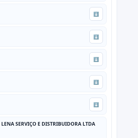
⬇
⬇
⬇
⬇
⬇
LENA SERVIÇO E DISTRIBUIDORA LTDA