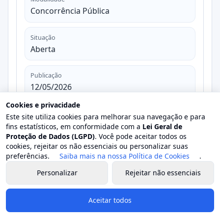
Concorrência Pública
Situação
Aberta
Publicação
12/05/2026
Cookies e privacidade
Abertura
Este site utiliza cookies para melhorar sua navegação e para
18/06/2026
fins estatísticos, em conformidade com a
Lei Geral de
Proteção de Dados (LGPD)
. Você pode aceitar todos os
cookies, rejeitar os não essenciais ou personalizar suas
Valor estimado
preferências.
Saiba mais na nossa Política de Cookies
.
R$ 200.836,83
Personalizar
Rejeitar não essenciais
Valor homologado
-
Aceitar todos