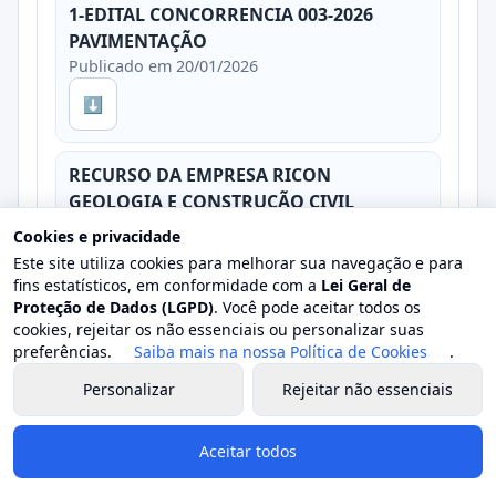
1-EDITAL CONCORRENCIA 003-2026
PAVIMENTAÇÃO
Publicado em 20/01/2026
⬇
RECURSO DA EMPRESA RICON
GEOLOGIA E CONSTRUÇÃO CIVIL
Publicado em 23/03/2026
Cookies e privacidade
Este site utiliza cookies para melhorar sua navegação e para
⬇
fins estatísticos, em conformidade com a
Lei Geral de
Proteção de Dados (LGPD)
. Você pode aceitar todos os
cookies, rejeitar os não essenciais ou personalizar suas
RECURSO DA EMPRESA RICON
preferências.
Saiba mais na nossa Política de Cookies
.
GEOLOGIA E CONSTRUÇÃO CIVIL
Publicado em 26/03/2026
Personalizar
Rejeitar não essenciais
⬇
Aceitar todos